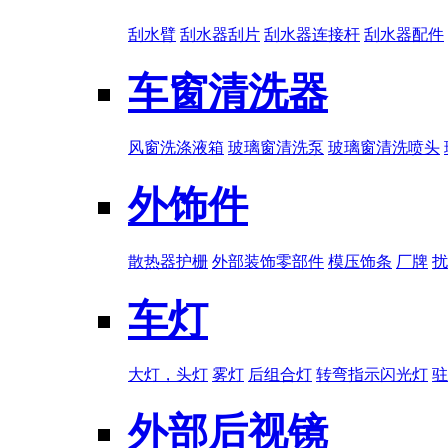
刮水臂
刮水器刮片
刮水器连接杆
刮水器配件
车窗清洗器
风窗洗涤液箱
玻璃窗清洗泵
玻璃窗清洗喷头
外饰件
散热器护栅
外部装饰零部件
模压饰条
厂牌
扰
车灯
大灯，头灯
雾灯
后组合灯
转弯指示闪光灯
驻
外部后视镜