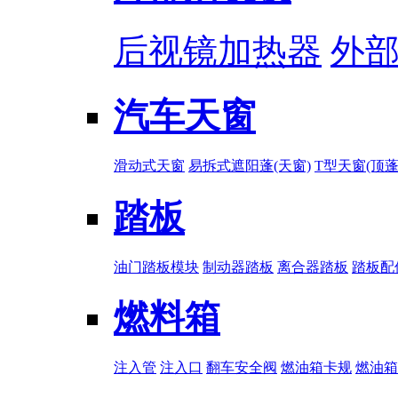
后视镜加热器
外
汽车天窗
滑动式天窗
易拆式遮阳蓬(天窗)
T型天窗(顶蓬
踏板
油门踏板模块
制动器踏板
离合器踏板
踏板配
燃料箱
注入管
注入口
翻车安全阀
燃油箱卡规
燃油箱