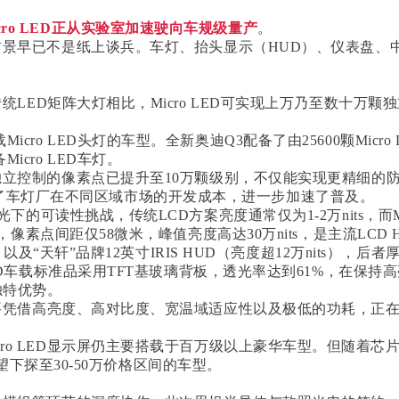
icro LED正从实验室加速驶向车规级量产
。
应用前景早已不是纸上谈兵。车灯、抬头显示（HUD）、仪表盘
统LED矩阵大灯相比，Micro LED可实现上万乃至数十
icro LED头灯的车型。全新奥迪Q3配备了由25600颗Mi
icro
LED车灯
。
，可独立控制的像素点已提升至10万颗级别，不仅能实现更精细
了车灯厂在不同区域市场的开发成本，进一步加速了普及。
下的可读性挑战，传统LCD方案亮度通常仅为1-2万nits，而Mic
品，像素点间距仅58微米，峰值亮度高达30万nits，是主流LCD
s）以及“天轩”品牌12英寸IRIS HUD（亮度超12万nits）
o LED车载标准品采用TFT基玻璃背板，透光率达到61%，在
独特优势。
ED主要凭借高亮度、高对比度、宽温域适应性以及极低的功耗，
cro LED显示屏仍主要搭载于百万级以上豪华车型。但随着
D有望下探至30-50万价格区间的车型。