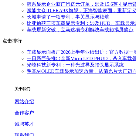
韩系显示企业获广汽亿元订单，涉及15.6英寸显示
赋能大众ID.ERA9X旗舰，正海智能表面，重新
长城申请了一项专利，事关显示与续航
比亚迪获三项车载显示专利：涉及HUD、车载显示
车载屏新突破，宝马这项专利解决车载触摸屏痛点
点击排行
车载显示面板厂2026上半年业绩出炉：官方数据一
一日系巨头推出全新Micro LED PHUD，杀入车载
光峰科技新专利：一种光波导及抬头显示系统
明基材OLED车载显示加速放量，从偏光片大厂迈
关于我们
网站介绍
合作客户
诚聘英才
联系我们