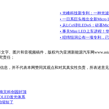
• 光峰科技新专利：一种光
• 一日系巨头推出全新Micro
• 从LCoS到LEDoS：硅基Mi
• 事关Mini LED上车进程
• 经纬恒润公布一项专利，已
m的所有文字、图片和音视频稿件，版权均为亚洲新能源汽车网www.as
追究责任；
多信息，并不代表本网赞同其观点和对其真实性负责，所表述意
电南京科创园封顶
OLED发光体系
始缩短了