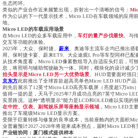
生态闭环。
类似的产业合作近来频繁出现，折射出一个清晰的信号：
M
作为公认的下一代显示技术，Micro LED在车载领域的
地。
Micro LED的车载应用场景
在Micro LED的众多车载应用中，
车灯的量产步伐最快
。与传
交互等功能的体验。
2025年，大众、保时捷、
蔚来
、奥迪等主流车企均已推出搭载M
用。保时捷卡宴、蔚来ET9、大众途观L Pro等车型同样已配备M
从技术角度看，Micro LED像素数组导入自适应头灯后
息，将照明与辅助驾驶融为一体。同时，模块化的设计减少
抬头显示是Micro LED另一大优势场景
。HUD需要面对强日光
京东方
此前推出了全球首款超高亮单色Micro LED HUD产
则先后展示了12英寸Micro-LED高亮车载屏（亮度超5万nit
值得一提的是，天马于2025年7月成功点亮的7英寸Micr
实景路况。这种“透明显示”能力是LCD和OLED难以实现的
在中控、仪表、副驾娱乐屏等座舱显示领域
，Micro L
推出了车规级Micro LED显示方案。
受限于
巨量转移
与修复的良率成本，当前座舱内的大面积Mi
业普遍预计2027-2028年将迎来成本拐点，届时Micro LE
产业链协同：厦门模式提供样本