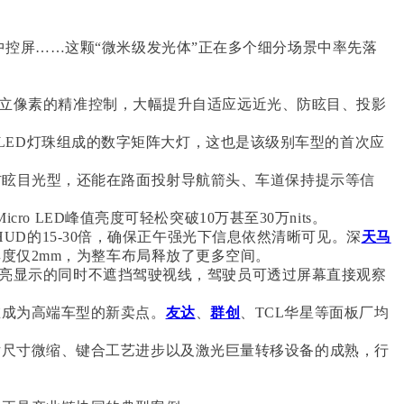
、中控屏……这颗“微米级发光体”正在多个细分场景中率先落
万颗独立像素的精准控制，大幅提升自适应远近光、防眩目、投影
cro LED灯珠组成的数字矩阵大灯，这也是该级别车型的首次应
的防眩目光型，还能在路面投射导航箭头、车道保持提示等信
ro LED峰值亮度可轻松突破10万甚至30万nits。
 HUD的15-30倍，确保正午强光下信息依然清晰可见。
深
天马
，后者厚度仅2mm，为整车布局释放了更多空间。
保持高亮显示的同时不遮挡驾驶视线，驾驶员可透过屏幕直接观察
正在成为高端车型的新卖点。
友达
、
群创
、TCL华星等面板厂均
芯片尺寸微缩、键合工艺进步以及激光巨量转移设备的成熟，行