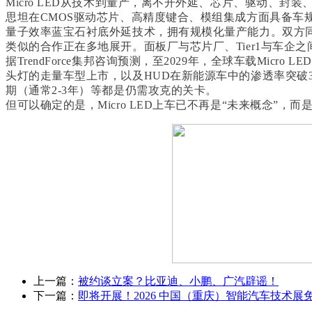
Micro LED从技术到量产，离不开外延、芯片、驱动、
思坦在CMOS驱动芯片、高精度键合、模组集成方面具备车
量子效率蓝宝石衬底外延技术，拥有规模化量产能力。双方
类似的合作正在多地展开。面板厂与芯片厂、Tier1与车企之间
据TrendForce集邦咨询预测，至2029年，全球车载Micr
头灯的走量车型上市，以及HUD在新能源车中的渗透率突破
期（通常2-3年）等都是仍需攻克的关卡。
但可以确定的是，Micro LED上车已不再是“未来概念”
上一篇：
被约谈立案？比亚迪、小鹏、广汽辟谣！
下一篇：
即将开展！2026 中国（重庆）智能汽车技术展