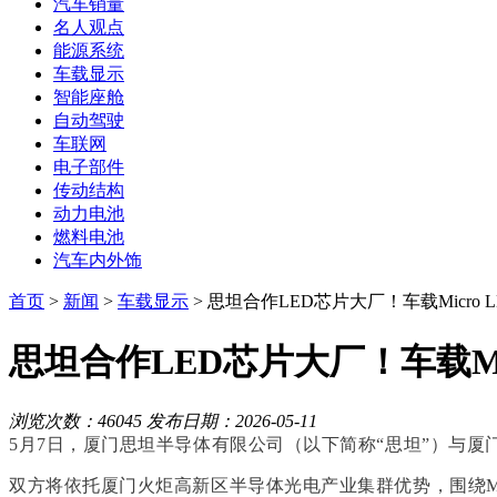
汽车销量
名人观点
能源系统
车载显示
智能座舱
自动驾驶
车联网
电子部件
传动结构
动力电池
燃料电池
汽车内外饰
首页
>
新闻
>
车载显示
> 思坦合作LED芯片大厂！车载Micr
思坦合作LED芯片大厂！车载Mi
浏览次数：46045
发布日期：2026-05-11
5月7日，厦门
思坦半导体
有限公司（以下简称“思坦”）与厦
双方将依托厦门火炬高新区半导体光电产业集群优势，围绕Mic