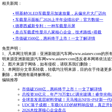
相关新闻：
• 明基材OLED车载显示加速放量，从偏光片大厂迈向
• 车载显示面板厂2026上半年业绩出炉：官方数据一
• 德赛西威新专利：一种车载显示屏
• 盘点车载柔性显示八家核心企业，技术路线+搭载
• 市值破3500亿，惠科终于上市！一文了解详情
免责声明：
1、凡本网注明来源：亚洲新能源汽车网www.asianev.co
明来源亚洲新能源汽车网www.asianev.com违反者本网将依法
2、图片来源于网络，如有侵权，请联系我们删除；
3、本网部分文章系转载，转载均注明来源，目的在于传递更
删除，本网拥有最终解释权。
编辑推荐
市值破3500亿，惠科终于上市！一文了解详情
总投资30亿元，年产70万套LC调光玻璃！睿华光
全球首发底层材料突破！天马推出NFB+PSF新一代
UDC落子成都：车载OLED的材料响应链，真正开
2026木纹屏核心企业盘点