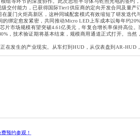
封装、模组等环节的深度协作。此次思坦半导体与乾照光电的签约
规级交付能力，已获得国际
Tier1供应商
的定向开发合同及量产订
同在厦门火炬高新区，这种同城配套模式有效缩短了研发迭代
的绑定愈发紧密，共同推动Micro LED上车成本以每年约20%
o LED芯片市场规模有望突破4.61亿美元，年复合增长率保持高位
30%，技术验证期将基本结束，规模商用通道正式打开。当
，而是正在发生的产业现实。从车灯到HUD，从仪表盘到AR-H
免费预约参观！