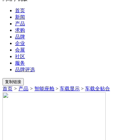
首页
新闻
产品
求购
品牌
企业
会展
社区
服务
品牌评选
首页
>
产品
>
智能座舱
>
车载显示
>
车载全贴合