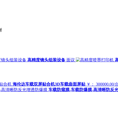
谢
高精度镜头组装设备
面议
海伦达车载双屏贴合机3D车载曲面屏贴
￥： 300000.00/
车载防窥膜-车载防爆膜-高清晰防反