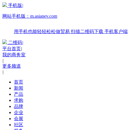
手机版
|
网站手机版：
m.asianev.com
用手机也能轻轻松松做贸易
扫描二维码下载
手机客户端
二维码
|
平台首页
|
我的商务室
|
更多频道
|
首页
新闻
产品
求购
品牌
企业
会展
社区