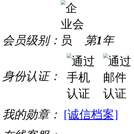
会员级别：
第
1
年
身份认证：
我的勋章：
[诚信档案]