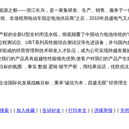
色能源之都——浙江长兴，是一家集研发、生产、销售、服务于
场馆、非场馆用电动车指定电池供应商”之后，2010年昌盛电气
识产权的全新U型全封闭流水线，彻底颠覆了中国动力电池传统的
过程测试仪、UBT系列高性能综合测试仪等先进设备，并与国内
家组成的经营管理和技术研发人才队伍，成为公司实现跨越发展
使我们的产品具有超越性性能领先优势,使客户对我们的产品产生
标的氛围 ，事实 数据 逻辑 细节严密 ，用结果说话，优胜劣汰
为企业国际化发展战略目标，秉承“诚信为本，昌盛无限” 经营理
搜索
] [
加入收藏
] [
告诉好友
] [
打印本文
] [
违规举报
] [
关