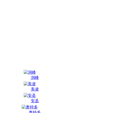
润峰
美凌
安圣
奥特多