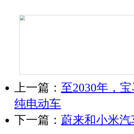
上一篇：
至2030年，
纯电动车
下一篇：
蔚来和小米汽