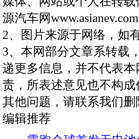
媒体、网站或个人在转载
源汽车网www.asiane
2、图片来源于网络，如
3、本网部分文章系转载
递更多信息，并不代表本
责，所表述意见也不构成
其他问题，请联系我们删
编辑推荐