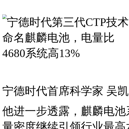
宁德时代首席科学家 吴
他进一步透露，麒麟电池
量密度继续引领行业最高