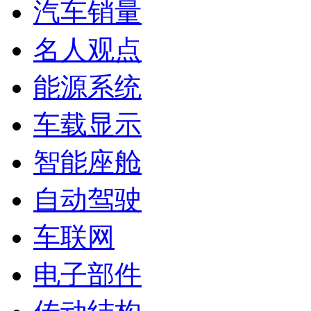
汽车销量
名人观点
能源系统
车载显示
智能座舱
自动驾驶
车联网
电子部件