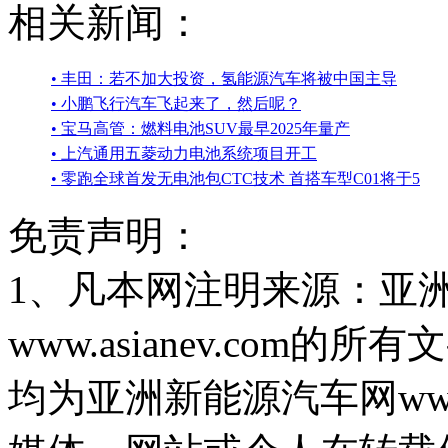
相关新闻：
• 丰田：若不加大投资，氢能源汽车将被中国主导
• 小鹏飞行汽车飞起来了，然后呢？
• 宝马高管：燃料电池SUV最早2025年量产
• 上汽通用五菱动力电池系统项目开工
• 零跑全球首发无电池包CTC技术 首搭车型C01将于5
免责声明：
1、凡本网注明来源：亚
www.asianev.co
均为亚洲新能源汽车网www.