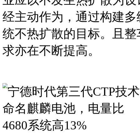
经主动作为，通过构建多
统不热扩散的目标。且整
求亦在不断提高。