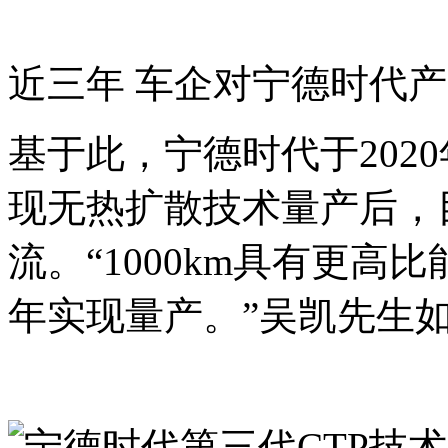
近三年 车企对宁德时代
基于此，宁德时代于2020
现无热扩散技术量产后，
流。“1000km具有更高
年实现量产。”吴凯先生