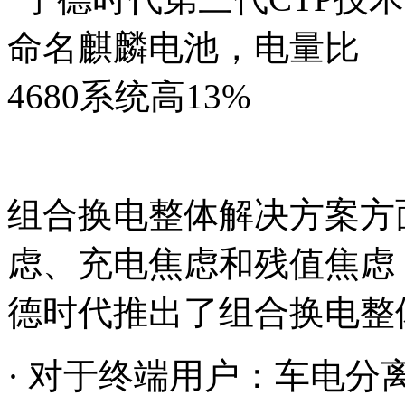
组合换电整体解决方案方
虑、充电焦虑和残值焦虑
德时代推出了组合换电整
· 对于终端用户：车电