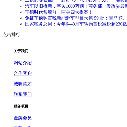
工信部等四部门：鼓励飞行汽车技术研发、产品验
汽车以旧换新，事关1600万辆！商务部、发改委最
宁德时代曾毓群，两会四大提案！
免征车辆购置税新能源车型目录第 59 批：宝马 i7、新款特
国家税务总局：今年6—8月车辆购置税减税超230
点击排行
关于我们
网站介绍
合作客户
诚聘英才
联系我们
服务项目
金牌会员