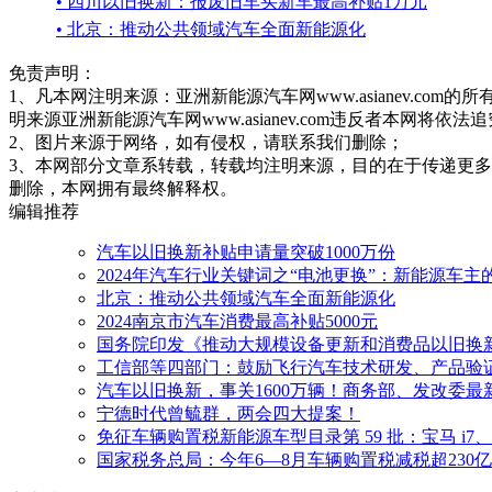
• 四川以旧换新：报废旧车买新车最高补贴1万元
• 北京：推动公共领域汽车全面新能源化
免责声明：
1、凡本网注明来源：亚洲新能源汽车网www.asianev.co
明来源亚洲新能源汽车网www.asianev.com违反者本网将依法
2、图片来源于网络，如有侵权，请联系我们删除；
3、本网部分文章系转载，转载均注明来源，目的在于传递更
删除，本网拥有最终解释权。
编辑推荐
汽车以旧换新补贴申请量突破1000万份
2024年汽车行业关键词之“电池更换”：新能源车主
北京：推动公共领域汽车全面新能源化
2024南京市汽车消费最高补贴5000元
国务院印发《推动大规模设备更新和消费品以旧换
工信部等四部门：鼓励飞行汽车技术研发、产品验
汽车以旧换新，事关1600万辆！商务部、发改委最
宁德时代曾毓群，两会四大提案！
免征车辆购置税新能源车型目录第 59 批：宝马 i7、新款特
国家税务总局：今年6—8月车辆购置税减税超230