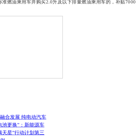
燃油乘用车并购买2.0升及以下排量燃油乘用车的，补贴7000
源融合发展 纯电动汽车
“电池更换”：新能源车
满天星”行动计划第三