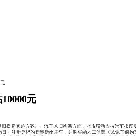
0元
0000元
旧换新实施方案》。汽车以旧换新方面，省市联动支持汽车报废更新，自
（含当日）注册登记的新能源乘用车，并购买纳入工信部《减免车辆购