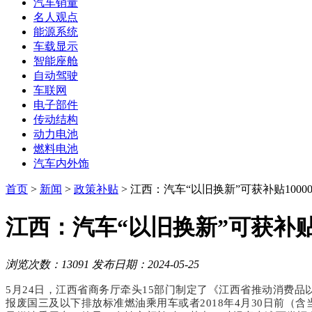
汽车销量
名人观点
能源系统
车载显示
智能座舱
自动驾驶
车联网
电子部件
传动结构
动力电池
燃料电池
汽车内外饰
首页
>
新闻
>
政策补贴
> 江西：汽车“以旧换新”可获补贴1000
江西：汽车“以旧换新”可获补贴1
浏览次数：13091
发布日期：2024-05-25
5月24日，江西省商务厅牵头15部门制定了《江西省推动消费品以
报废国三及以下排放标准燃油乘用车或者2018年4月30日前