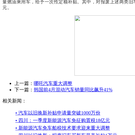
量燃油乘用车，给予一次性定额补贴。其中，对报废上述两类旧车并
元。
上一篇：
哪吒汽车重大调整
下一篇：
韩国前4月混动汽车销量同比飙升41%
相关新闻：
• 汽车以旧换新补贴申请量突破1000万份
• 四川：一季度新能源汽车免征购置税18亿元
• 新能源汽车免车船税技术要求迎来重大调整