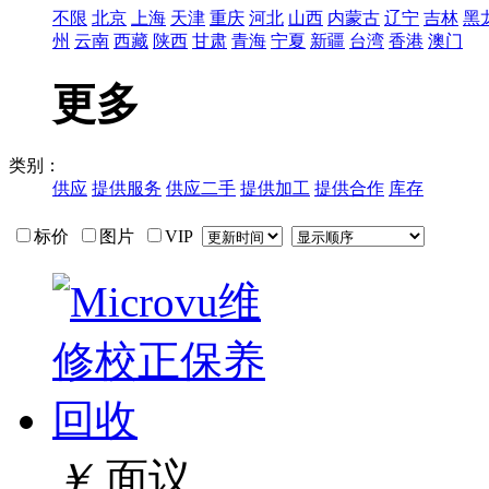
不限
北京
上海
天津
重庆
河北
山西
内蒙古
辽宁
吉林
黑
州
云南
西藏
陕西
甘肃
青海
宁夏
新疆
台湾
香港
澳门
更多
类别：
供应
提供服务
供应二手
提供加工
提供合作
库存
标价
图片
VIP
￥
面议