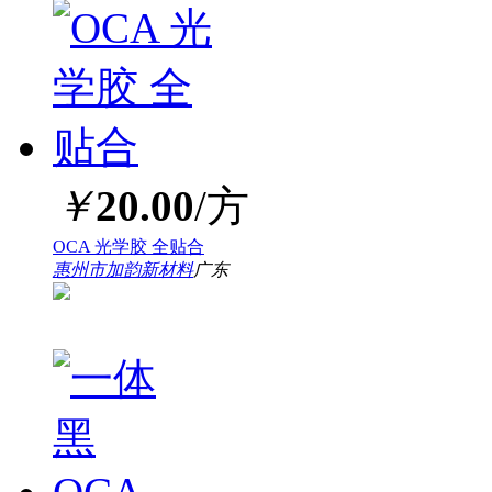
￥
20.00
/方
OCA 光学胶 全贴合
惠州市加韵新材料
广东