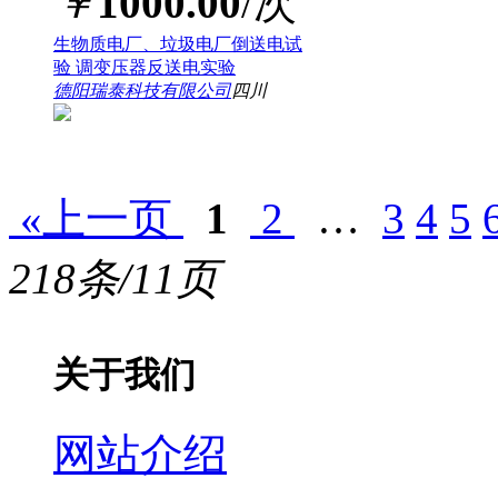
￥
1000.00
/次
生物质电厂、垃圾电厂倒送电试
验 调变压器反送电实验
德阳瑞泰科技有限公司
四川
«上一页
1
2
…
3
4
5
218条/11页
关于我们
网站介绍