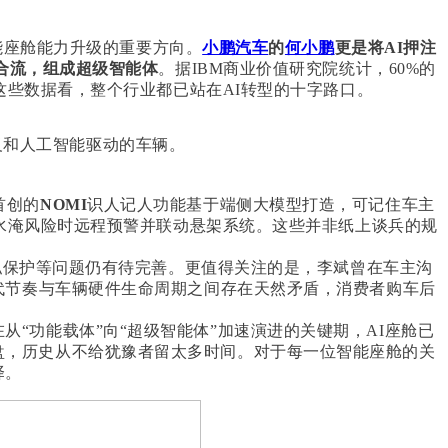
能座舱能力升级的重要方向。
小鹏汽车
的
何小鹏
更是将AI押注
术合流，组成超级智能体
。据IBM商业价值研究院统计，60%的
这些数据看，整个行业都已站在AI转型的十字路口。
定义和人工智能驱动的车辆。
首创的
NOMI
识人记人功能基于端侧大模型打造，可记住车主
天水淹风险时远程预警并联动悬架系统。这些并非纸上谈兵的规
隐私保护等问题仍有待完善。更值得关注的是，李斌曾在车主沟
代节奏与车辆硬件生命周期之间存在天然矛盾，消费者购车后
“功能载体”向“超级智能体”加速演进的关键期，AI座舱已
盘，历史从不给犹豫者留太多时间。对于每一位智能座舱的关
择。