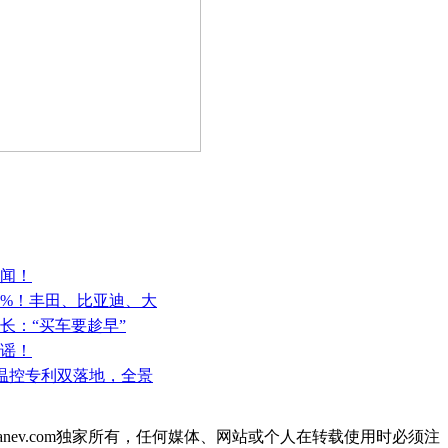
传闻！
0%！丰田、比亚迪、大
长：“买车要趁早”
辟谣！
帘+温控专利双落地，全景
ianev.com独家所有，任何媒体、网站或个人在转载使用时必须注