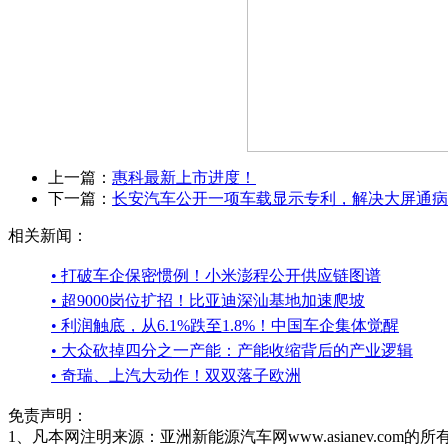
上一篇：
惠科最新上市进度！
下一篇：
长安汽车公开一项车载显示专利，解决大屏通病
相关新闻：
• 打破车企保密惯例！小米澎程公开供应链图谱
• 超9000岗位扩招！比亚迪深汕基地加速爬坡
• 利润触底，从6.1%跌至1.8%！中国车企集体觉醒
• 大众砍掉四分之一产能：产能收缩背后的产业逻辑
• 奇瑞、上汽大动作！双双落子欧洲
免责声明：
1、凡本网注明来源：亚洲新能源汽车网www.asianev.co