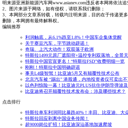
明来源亚洲新能源汽车网www.asianev.com违反者本网将依法
2、图片来源于网络，如有侵权，请联系我们删除；
3、本网部分文章系转载，转载均注明来源，目的在于传递更
删除，本网拥有最终解释权。
编辑推荐
利润触底，从6.1%跌至1.8%！中国车企集体觉醒
关于赛豆汽车，字节跳动辟谣！
奇瑞、上汽大动作！双双落子欧洲
特斯拉1499元原厂遮阳帘+温控专利双落地，全景
特斯拉中国官宣更名！“特斯拉FSD”收费明细一览
刚刚！特斯拉中国明确辟谣
事关L4级智驾！比亚迪5月又有颠覆性技术公布
北京汽车被 “踢出” 港股通，内地投资者仅可卖出
以色列惊险一幕！比亚迪元PLUS抗住伊朗导弹波及
比亚迪将召开颠覆性技术发布会：涉及哪些技术？
点击排行
特斯拉单车利润同比暴跌40%！丰田、比亚迪、大
特斯拉回应剥离中国业务传闻！
超9000岗位扩招！比亚迪深汕基地加速爬坡