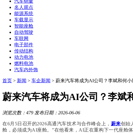
汽车销量
名人观点
能源系统
车载显示
智能座舱
自动驾驶
车联网
电子部件
传动结构
动力电池
燃料电池
汽车内外饰
首页
>
新闻
>
车企新闻
> 蔚来汽车将成为AI公司？李斌和何
蔚来汽车将成为AI公司？李斌
浏览次数：479
发布日期：2026-06-06
在6月5日召开的2026高通汽车技术与合作峰会上，
蔚来
创始
舱，必须成为AI座舱。”在他看来，AI正在重构下一代座舱