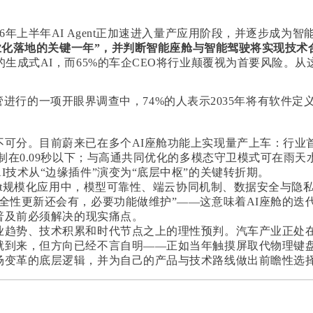
6年上半年
AI Agent
正加速进入量产应用阶段，并逐步成为智
商业化落地的关键一年”，并判断智能座舱与智能驾驶将实现技
生成式AI，而65%的车企CEO将行业颠覆视为首要风险。从
业高管进行的一项开眼界调查中，74%的人表示2035年将有软件
可分。目前蔚来已在多个AI座舱功能上实现量产上车：行业
控制在0.09秒以下；与高通共同优化的多模态守卫模式可在雨
技术从“边缘插件”演变为“底层中枢”的关键转折期。
gent规模化应用中，模型可靠性、端云协同机制、数据安全与
全性更新还会有，必要功能做维护”——这意味着AI座舱的迭
模普及前必须解决的现实痛点。
趋势、技术积累和时代节点之上的理性预判。汽车产业正处在从
就到来，但方向已经不言自明——正如当年触摸屏取代物理键
场变革的底层逻辑，并为自己的产品与技术路线做出前瞻性选