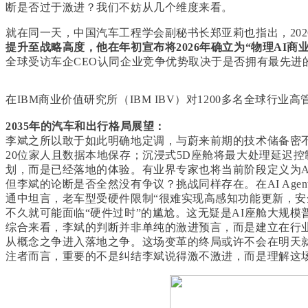
断是否过于激进？我们不妨从几个维度来看。
就在同一天，中国汽车工程学会副秘书长郑亚莉也指出，202
提升至战略高度，他在年初宣布将2026年确立为“物理AI
全球受访车企CEO认同企业竞争优势取决于是否拥有最先进的
在IBM商业价值研究所（IBM IBV）对1200多名全球行
2035年的汽车和出行格局展望：
李斌之所以敢于如此明确地定调，与蔚来前期的技术储备密不
20位家人且数据本地保存；沉浸式5D座舱将最大处理延迟
划，而是已经落地的体验。有业界专家也将当前阶段定义为AI
但李斌的论断是否全然没有争议？挑战同样存在。在AI A
通中坦言，老车型受硬件限制“很难实现高感知功能更新，安
不久就可能面临“硬件过时”的尴尬。这无疑是AI座舱大规
综合来看，李斌的判断并非单纯的激进预言，而是建立在行业
从概念之争进入落地之争。这场变革的终局或许不会在明天
注者而言，重要的不是纠结李斌说得激不激进，而是理解这