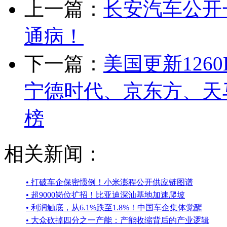
上一篇：
长安汽车公开
通病！
下一篇：
美国更新126
宁德时代、京东方、天
榜
相关新闻：
• 打破车企保密惯例！小米澎程公开供应链图谱
• 超9000岗位扩招！比亚迪深汕基地加速爬坡
• 利润触底，从6.1%跌至1.8%！中国车企集体觉醒
• 大众砍掉四分之一产能：产能收缩背后的产业逻辑