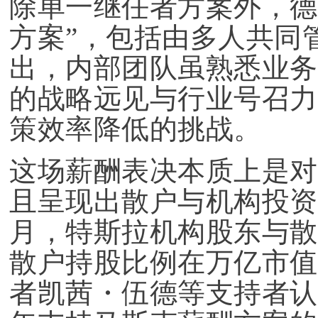
除单一继任者方案外，德
方案”，包括由多人共同
出，内部团队虽熟悉业务
的战略远见与行业号召力
策效率降低的挑战。
这场薪酬表决本质上是对
且呈现出散户与机构投资者
月，特斯拉机构股东与散户
散户持股比例在万亿市值
者凯茜・伍德等支持者认