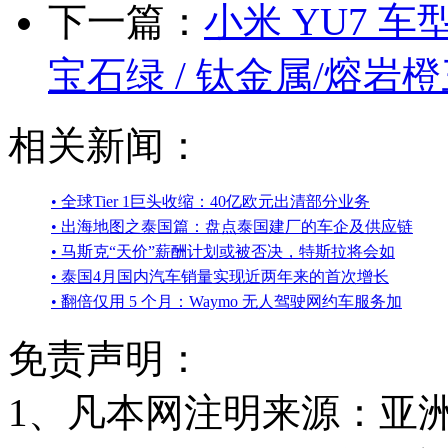
下一篇：
小米 YU7 
宝石绿 / 钛金属/熔岩
相关新闻：
• 全球Tier 1巨头收缩：40亿欧元出清部分业务
• 出海地图之泰国篇：盘点泰国建厂的车企及供应链
• 马斯克“天价”薪酬计划或被否决，特斯拉将会如
• 泰国4月国内汽车销量实现近两年来的首次增长
• 翻倍仅用 5 个月：Waymo 无人驾驶网约车服务加
免责声明：
1、凡本网注明来源：亚