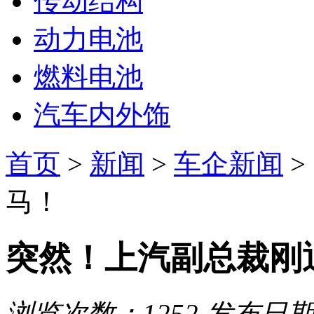
传动结构
动力电池
燃料电池
汽车内外饰
首页
>
新闻
>
车企新闻
>
马！
突然！上汽副总裁刚
浏览次数：1252
发布日期：2