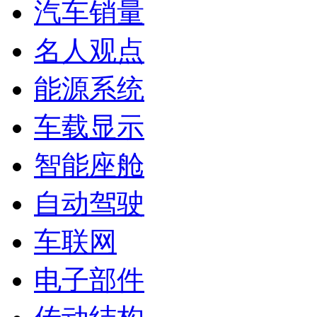
汽车销量
名人观点
能源系统
车载显示
智能座舱
自动驾驶
车联网
电子部件