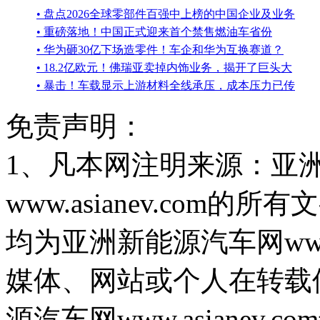
• 盘点2026全球零部件百强中上榜的中国企业及业务
• 重磅落地！中国正式迎来首个禁售燃油车省份
• 华为砸30亿下场造零件！车企和华为互换赛道？
• 18.2亿欧元！佛瑞亚卖掉内饰业务，揭开了巨头大
• 暴击！车载显示上游材料全线承压，成本压力已传
免责声明：
1、凡本网注明来源：亚
www.asianev.co
均为亚洲新能源汽车网www.
媒体、网站或个人在转载
源汽车网www.asiane