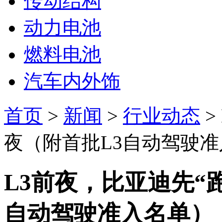
传动结构
动力电池
燃料电池
汽车内外饰
首页
>
新闻
>
行业动态
>
夜（附首批L3自动驾驶
L3前夜，比亚迪先“跑
自动驾驶准入名单）