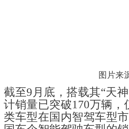
图片来
截至9月底，搭载其“天
计销量已突破170万辆，
类车型在国内智驾车型市场