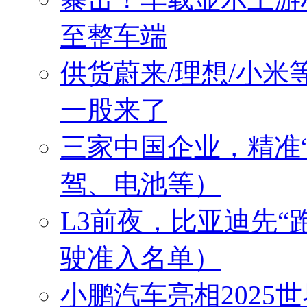
至整车端
供货蔚来/理想/小米等
一股来了
三家中国企业，精准
驾、电池等）
L3前夜，比亚迪先“
驶准入名单）
小鹏汽车亮相2025