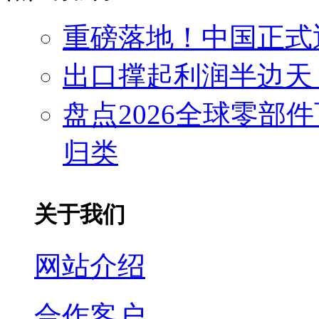
重磅落地！中国正式
出口撑起利润半边天：汽
盘点2026全球零部
归类
关于我们
网站介绍
合作客户