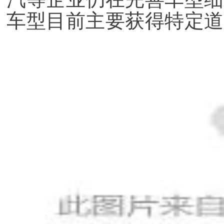
车型目前主要获得特定道