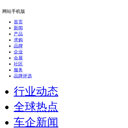
网站手机版
首页
新闻
产品
求购
品牌
企业
会展
社区
服务
品牌评选
行业动态
全球热点
车企新闻