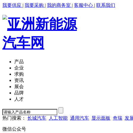
我要供应
|
我要采购
|
我的商务室
|
客服中心
|
联系我们
产品
企业
求购
资讯
展会
品牌
人才
热门搜索：
长城汽车
人工智能
通用汽车
显示面板
奇瑞
发
微信公众号