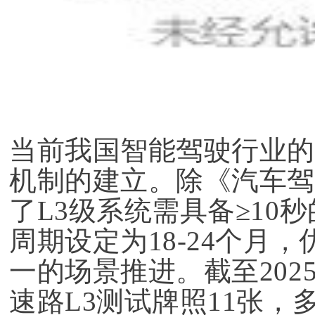
当前我国智能驾驶行业的
机制的建立。除《汽车驾
了L3级系统需具备≥10
周期设定为18-24个月
一的场景推进。截至202
速路L3测试牌照11张