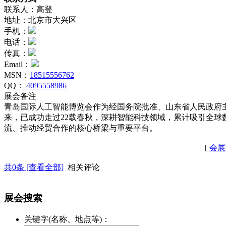
联系人：高登
地址：北京市大兴区
手机：
电话：
传真：
Email：
MSN：
18515556762
QQ：
4095558986
展会备注
青岛国际人工智能博览会作为经国务院批准、山东省人民政府主
来，已成功走过22载春秋，深耕智能科技领域，累计吸引全
流、推动经贸合作的核心桥梁与重要平台。
[
会展
共
0
条 [查看全部]
相关评论
展会搜索
关键字(名称、地点等)：