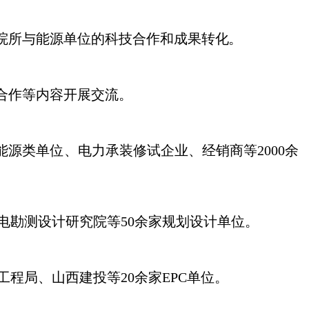
院所与能源单位的科技合作和成果转
化。
合作等内容开展交流。
和能源类单位、电力承装修试企
业、经
销商等
2000余
电勘测设计研究院等
50余家规划设计
单位。
工程局、山西建投等
20余家EP
C单位。