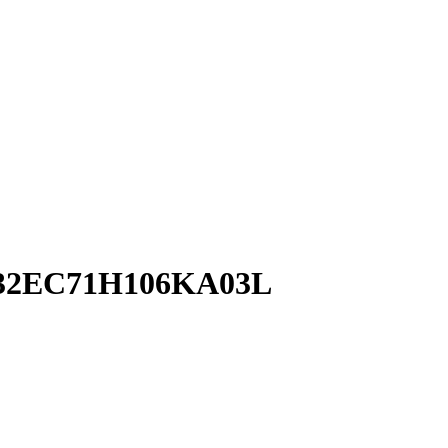
C71H106KA03L