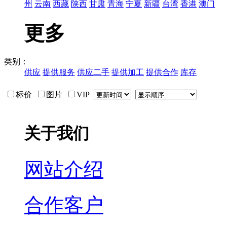
州
云南
西藏
陕西
甘肃
青海
宁夏
新疆
台湾
香港
澳门
更多
类别：
供应
提供服务
供应二手
提供加工
提供合作
库存
标价
图片
VIP
关于我们
网站介绍
合作客户