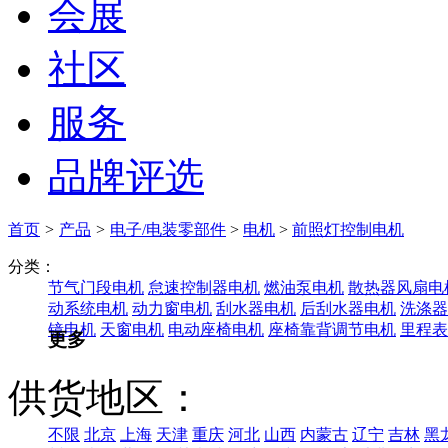
会展
社区
服务
品牌评选
首页
>
产品
>
电子/电装零部件
>
电机
>
前照灯控制电机
分类：
节气门段电机
怠速控制器电机
燃油泵电机
散热器风扇电
动系统电机
动力窗电机
刮水器电机
后刮水器电机
洗涤器
镜电机
天窗电机
电动座椅电机
座椅靠背调节电机
里程表
更多
供货地区：
不限
北京
上海
天津
重庆
河北
山西
内蒙古
辽宁
吉林
黑