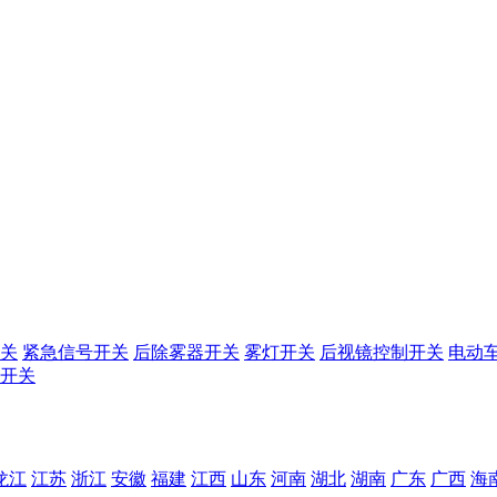
关
紧急信号开关
后除雾器开关
雾灯开关
后视镜控制开关
电动
开关
龙江
江苏
浙江
安徽
福建
江西
山东
河南
湖北
湖南
广东
广西
海