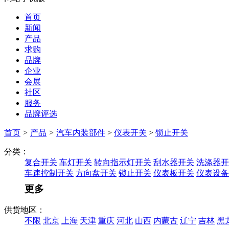
首页
新闻
产品
求购
品牌
企业
会展
社区
服务
品牌评选
首页
>
产品
>
汽车内装部件
>
仪表开关
>
锁止开关
分类：
复合开关
车灯开关
转向指示灯开关
刮水器开关
洗涤器开
车速控制开关
方向盘开关
锁止开关
仪表板开关
仪表设备
更多
供货地区：
不限
北京
上海
天津
重庆
河北
山西
内蒙古
辽宁
吉林
黑