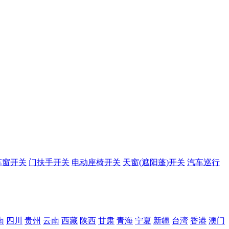
车窗开关
门扶手开关
电动座椅开关
天窗(遮阳蓬)开关
汽车巡行
南
四川
贵州
云南
西藏
陕西
甘肃
青海
宁夏
新疆
台湾
香港
澳门