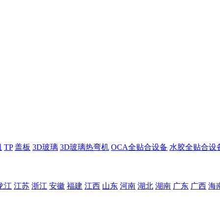
组
TP
盖板
3D玻璃
3D玻璃热弯机
OCA全贴合设备
水胶全贴合设
龙江
江苏
浙江
安徽
福建
江西
山东
河南
湖北
湖南
广东
广西
海