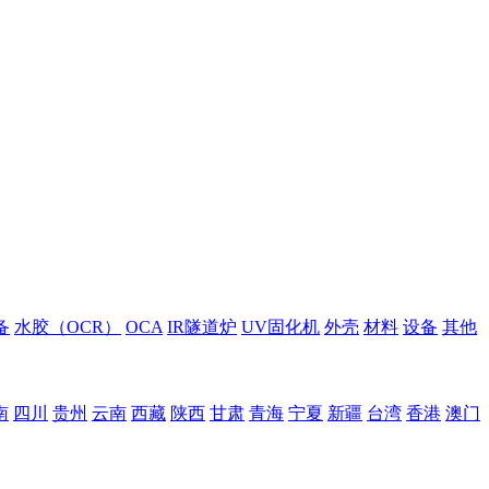
备
水胶（OCR）
OCA
IR隧道炉
UV固化机
外壳
材料
设备
其他
南
四川
贵州
云南
西藏
陕西
甘肃
青海
宁夏
新疆
台湾
香港
澳门