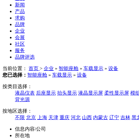
新闻
产品
求购
品牌
企业
会展
社区
服务
品牌评选
当前位置：
首页
>
企业
»
智能座舱
»
车载显示
»
设备
您已选择：
智能座舱
»
车载显示
»
设备
按类目选择：
液晶仪表
后座显示
抬头显示
液晶显示屏
柔性显示屏
模
背光源
按地区选择：
不限
北京
上海
天津
重庆
河北
山西
内蒙古
辽宁
吉林
黑
信息内容/公司
所在地