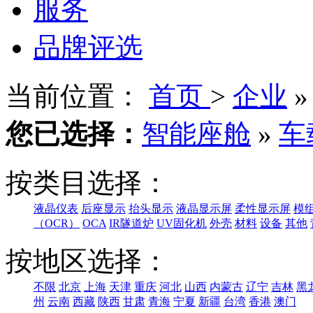
服务
品牌评选
当前位置：
首页
>
企业
您已选择：
智能座舱
»
车
按类目选择：
液晶仪表
后座显示
抬头显示
液晶显示屏
柔性显示屏
模
（OCR）
OCA
IR隧道炉
UV固化机
外壳
材料
设备
其他
按地区选择：
不限
北京
上海
天津
重庆
河北
山西
内蒙古
辽宁
吉林
黑
州
云南
西藏
陕西
甘肃
青海
宁夏
新疆
台湾
香港
澳门