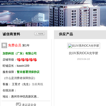
诚信商资料
供应产品
免费会员
第
1
年
抗UV系列OCA光学胶
加韵科技（广东）有限公司
2023-04-10
店铺等级：
旺铺店长：kawin189
服务保障：
暂未签署消保协议
（
什么是消费者保障协议
）
客服： 王育才（先生）
当前离线
在线洽谈：
地址：
惠州市仲恺高新区惠...
未认证企业