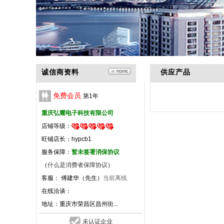
诚信商资料
供应产品
免费会员
第
1
年
重庆弘耀电子科技有限公司
店铺等级：
旺铺店长：hypcb1
服务保障：
暂未签署消保协议
（
什么是消费者保障协议
）
客服： 傅建华（先生）
当前离线
在线洽谈：
地址：
重庆市荣昌区昌州街...
未认证企业