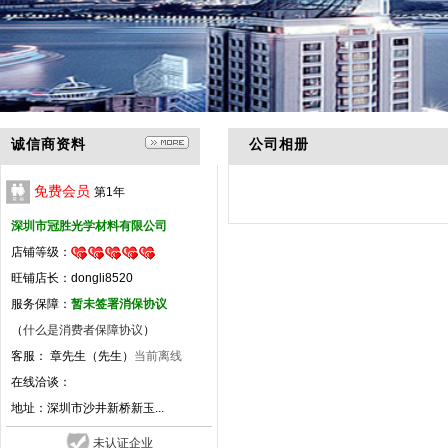
诚信商资料
公司相册
免费会员
第
1
年
深圳市冠胜光学材料有限公司
店铺等级：
旺铺店长：dongli8520
服务保障：
暂未签署消保协议
（
什么是消费者保障协议
）
客服： 章先生（先生）
当前离线
在线洽谈：
地址：
深圳市沙井新桥新玉...
未认证企业