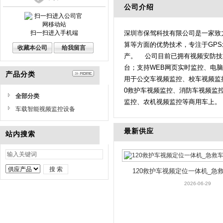
公司介绍
扫一扫进入手机端
深圳市保驾科技有限公司是一家致
算等方面的优势技术，专注于GP
收藏本公司
给我留言
产。 公司目前已拥有视频安防技
台；支持WEB网页实时监控、电
产品分类
用于公交车视频监控、校车视频监
0救护车视频监控、消防车视频监
全部分类
监控、农机视频监控等商用车上。 
车载智能视频监控设备
最新供应
站内搜索
120救护车视频定位一体机_急
频终端
2026-06-29