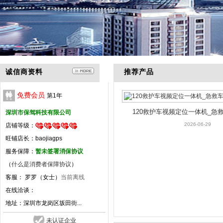
诚信商资料
推荐产品
免费会员
第
1
年
120救护车视频定位一体机_急
深圳市保驾科技有限公司
频终端
2026-06-29
店铺等级：
旺铺店长：baojiagps
服务保障：
暂未签署消保协议
（
什么是消费者保障协议
）
客服： 罗罗（女士）
当前离线
在线洽谈：
地址：
深圳市龙岗区坂田街...
未认证企业