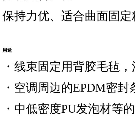
保持力优、适合曲面固定
用途
・线束固定用背胶毛毡，
・空调周边的EPDM密封
・中低密度PU发泡材等