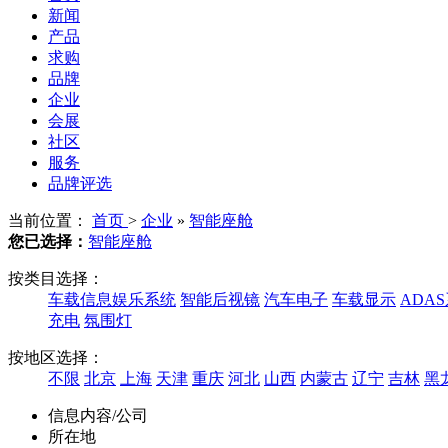
新闻
产品
求购
品牌
企业
会展
社区
服务
品牌评选
当前位置：
首页
>
企业
»
智能座舱
您已选择：
智能座舱
按类目选择：
车载信息娱乐系统
智能后视镜
汽车电子
车载显示
ADA
充电
氛围灯
按地区选择：
不限
北京
上海
天津
重庆
河北
山西
内蒙古
辽宁
吉林
黑
信息内容/公司
所在地