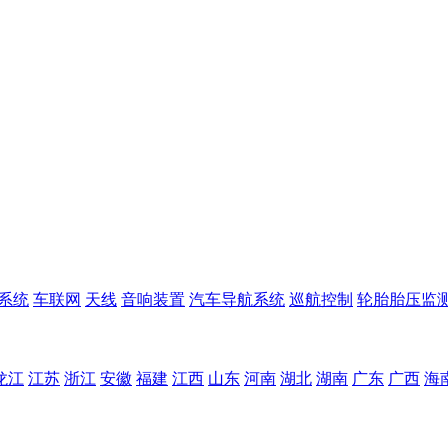
S系统
车联网
天线
音响装置
汽车导航系统
巡航控制
轮胎胎压监测
龙江
江苏
浙江
安徽
福建
江西
山东
河南
湖北
湖南
广东
广西
海