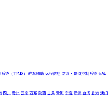
系统（TPMS）
驻车辅助
远程信息
防盗・防盗控制系统
无线
南
四川
贵州
云南
西藏
陕西
甘肃
青海
宁夏
新疆
台湾
香港
澳门